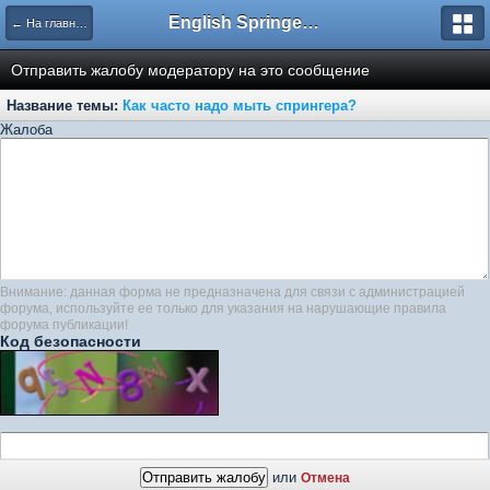
English Springer Spaniel Club
← На главную
Отправить жалобу модератору на это сообщение
Название темы:
Как часто надо мыть спрингера?
Жалоба
Внимание: данная форма не предназначена для связи с администрацией
форума, используйте ее только для указания на нарушающие правила
форума публикации!
Код безопасности
или
Отмена