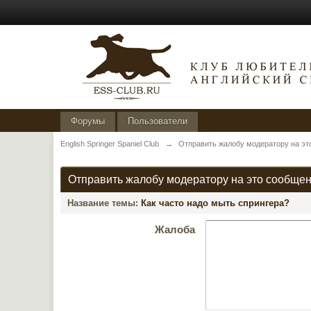
Форумы
Пользователи
English Springer Spaniel Club
→
Отправить жалобу модератору на эт
Отправить жалобу модератору на это сообще
Название темы:
Как часто надо мыть спрингера?
Жалоба