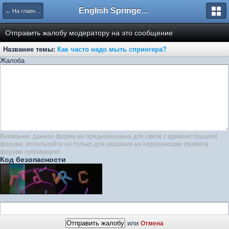
English Springer Spaniel Club
← На главную
Отправить жалобу модератору на это сообщение
Название темы:
Как часто надо мыть спрингера?
Жалоба
Внимание: данная форма не предназначена для связи с администрацией
форума, используйте ее только для указания на нарушающие правила
форума публикации!
Код безопасности
или
Отмена