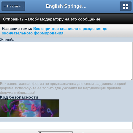
English Springer Spaniel Club
← На главную
Отправить жалобу модератору на это сообщение
Название темы:
Вес спрингер спаниеля с рождения до
окончательного формирования.
Жалоба
Внимание: данная форма не предназначена для связи с администрацией
форума, используйте ее только для указания на нарушающие правила
форума публикации!
Код безопасности