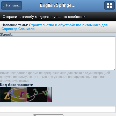
English Springer Spaniel Club
← На главную
Отправить жалобу модератору на это сообщение
Название темы:
Строительство и обустройство питомника для
Спрингер Спаниеля
Жалоба
Внимание: данная форма не предназначена для связи с администрацией
форума, используйте ее только для указания на нарушающие правила
форума публикации!
Код безопасности