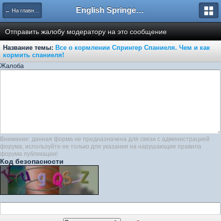
English Springer Spaniel Club
← На главную
Отправить жалобу модератору на это сообщение
Название темы:
Все о кормлении Спрингер Спаниеля. Чем и как
кормить спаниеля!
Жалоба
Внимание: данная форма не предназначена для связи с администрацией
форума, используйте ее только для указания на нарушающие правила
форума публикации!
Код безопасности