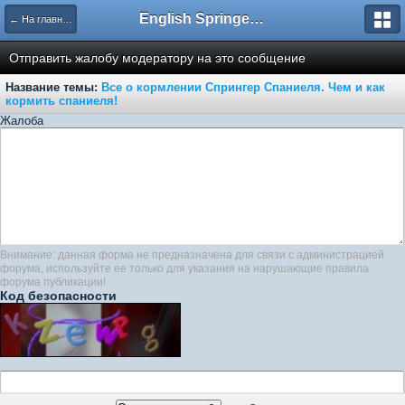
English Springer Spaniel Club
← На главную
Отправить жалобу модератору на это сообщение
Название темы:
Все о кормлении Спрингер Спаниеля. Чем и как
кормить спаниеля!
Жалоба
Внимание: данная форма не предназначена для связи с администрацией
форума, используйте ее только для указания на нарушающие правила
форума публикации!
Код безопасности