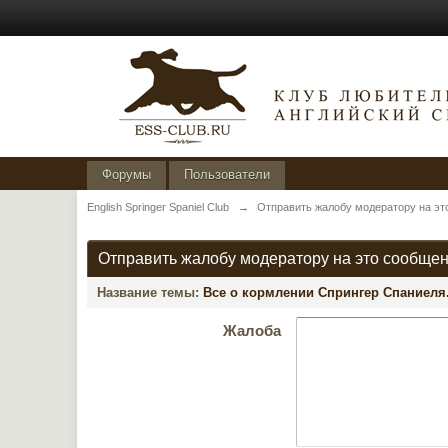
Форумы
Пользователи
English Springer Spaniel Club
→
Отправить жалобу модератору на эт
Отправить жалобу модератору на это сообще
Название темы:
Все о кормлении Спрингер Спаниеля.
Жалоба