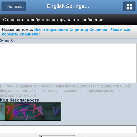
English Springer Spaniel Club
← На главную
Отправить жалобу модератору на это сообщение
Название темы:
Все о кормлении Спрингер Спаниеля. Чем и как
кормить спаниеля!
Жалоба
Внимание: данная форма не предназначена для связи с администрацией
форума, используйте ее только для указания на нарушающие правила
форума публикации!
Код безопасности