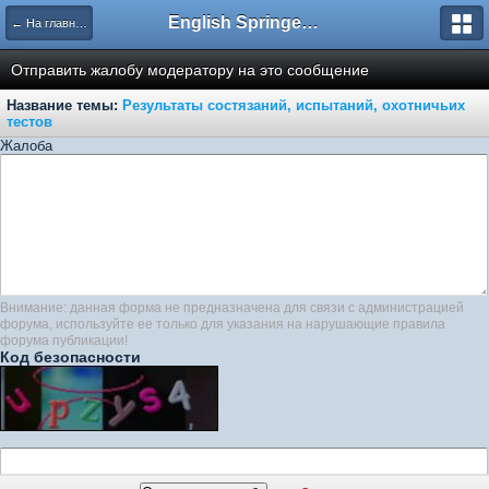
English Springer Spaniel Club
← На главную
Отправить жалобу модератору на это сообщение
Название темы:
Результаты состязаний, испытаний, охотничьих
тестов
Жалоба
Внимание: данная форма не предназначена для связи с администрацией
форума, используйте ее только для указания на нарушающие правила
форума публикации!
Код безопасности