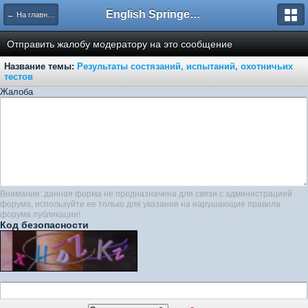
English Springer Spaniel Club
← На главную
Отправить жалобу модератору на это сообщение
Название темы:
Результаты состязаний, испытаний, охотничьих
тестов
Жалоба
Внимание: данная форма не предназначена для связи с администрацией
форума, используйте ее только для указания на нарушающие правила
форума публикации!
Код безопасности