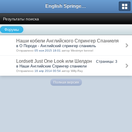
English Springer Spaniel Club
Результаты поиска
Форумы
Наши кобели Английского Спрингер Спаниеля
в О Породе - Английский спрингер спаниель
Отправлено
05 ноя 2015 18:01
автор Westmyrr kennel
Lordsett Just One Look или Шелдон
Страницы: 3
в Наши Английские Спрингер спаниели
Отправлено
16 апр 2014 00:54
автор Willy-Ray
Полная версия