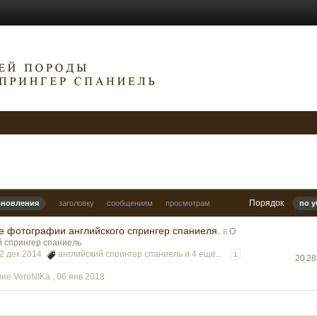
Порядок
бновления
заголовку
сообщениям
просмотрам
по 
е фотографии английского спрингер спаниеля.
в
О
й спрингер спаниель
02 дек 2014
английский спрингер спаниель
и 4 еще...
1
20 2
ие VeroNIKa ,
06 янв 2018