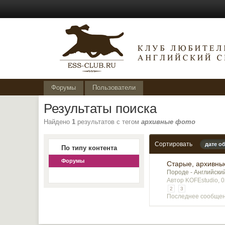
Форумы
Пользователи
Результаты поиска
Найдено
1
результатов с тегом
архивные фото
Сортировать
дате о
По типу контента
Форумы
Старые, архивны
Породе - Английски
Автор KOFEstudio, 
2
3
Последнее сообщен